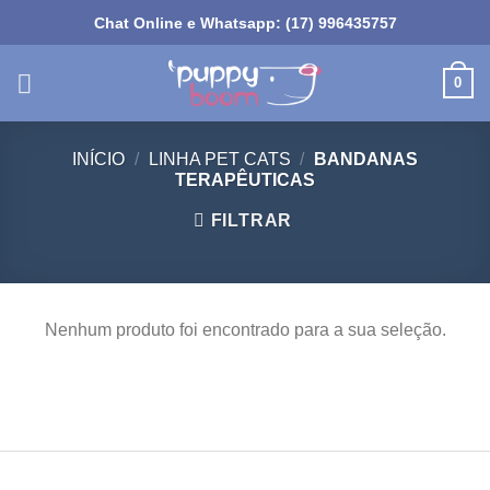
Skip
Chat Online e Whatsapp: (17) 996435757
to
content
0
INÍCIO
/
LINHA PET CATS
/
BANDANAS
TERAPÊUTICAS
FILTRAR
Nenhum produto foi encontrado para a sua seleção.